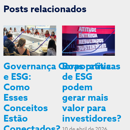
Posts relacionados
Governança Corporativa
Boas práticas
e ESG:
de ESG
Como
podem
Esses
gerar mais
Conceitos
valor para
Estão
investidores?
Conectados?
10 de abril de 2026