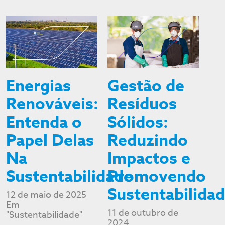
Energias
Gestão de
Renováveis:
Resíduos
Entenda o
Sólidos:
Papel Delas
Reduzindo
Na
Impactos e
Sustentabilidade
Promovendo
Sustentabilida
12 de maio de 2025
Em
11 de outubro de
"Sustentabilidade"
2024