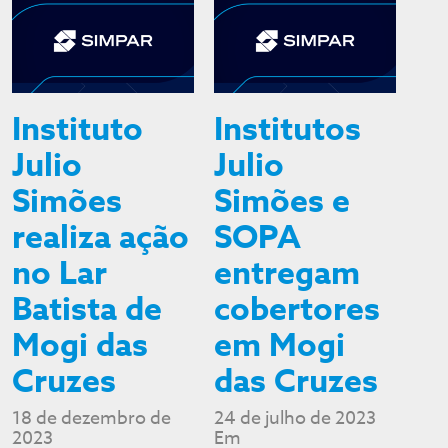
Instituto
Institutos
Julio
Julio
Simões
Simões e
realiza ação
SOPA
no Lar
entregam
Batista de
cobertores
Mogi das
em Mogi
Cruzes
das Cruzes
18 de dezembro de
24 de julho de 2023
2023
Em