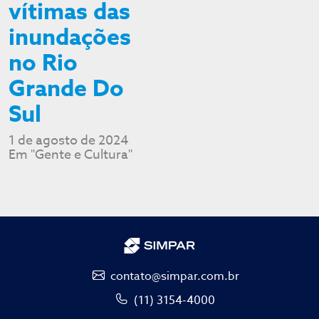
vítimas das
inundações
no Rio
Grande Do
Sul
1 de agosto de 2024
Em "Gente e Cultura"
contato@simpar.com.br
(11) 3154-4000