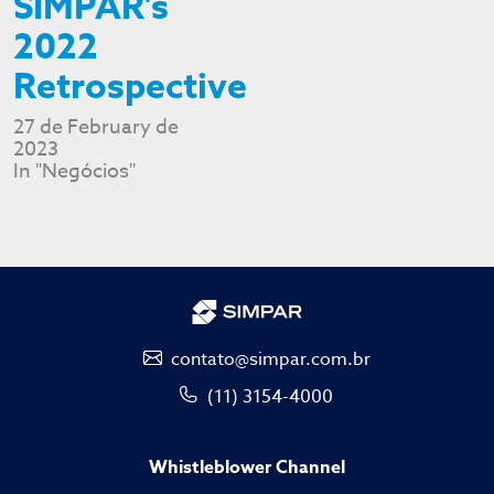
SIMPAR's
2022
Retrospective
27 de February de
2023
In "Negócios"
contato@simpar.com.br
(11) 3154-4000
Whistleblower Channel